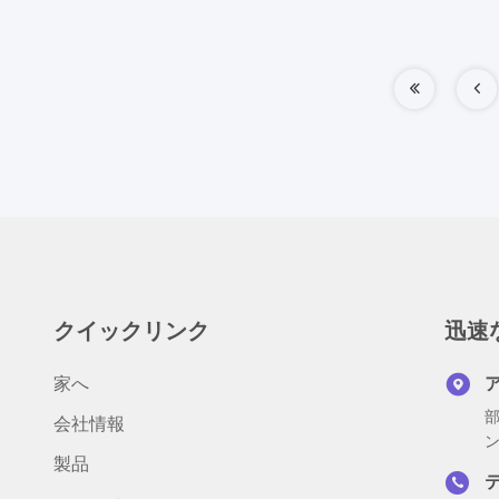
クイックリンク
迅速
家へ
部
会社情報
ン
製品