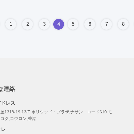
1
2
3
4
5
6
7
8
な連絡
アドレス
屋1318-19,13/F ホリウッド・プラザ,ナサン・ロード610 モ
コク,コウロン,香港
テレ