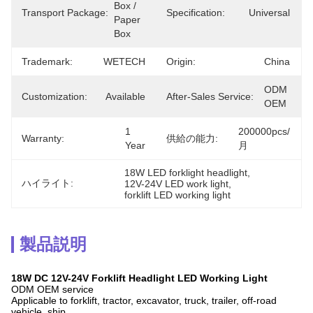
Box / 
Transport Package:
Specification:
Universal
Paper 
Box
Trademark:
WETECH
Origin:
China
ODM 
Customization:
Available
After-Sales Service:
OEM
1 
200000pcs/
Warranty:
供給の能力:
Year
月
18W LED forklight headlight
, 
ハイライト:
12V-24V LED work light
, 
forklift LED working light
製品説明
18W DC 12V-24V Forklift Headlight LED Working Light
ODM OEM service
Applicable to forklift, tractor, excavator, truck, trailer, off-road
vehicle, ship......