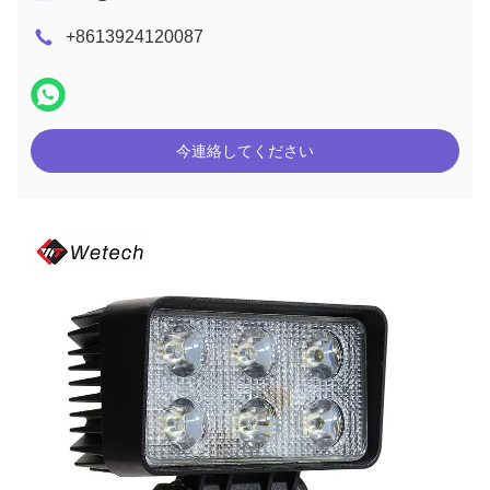
+8613924120087
今連絡してください