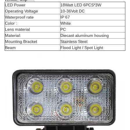
LED Power
18Watt LED 6PCS*3W
Operating Voltage
10-36Volt DC
Waterproof rate
IP 67
Color :
White
Lens material
PC
Material:
Diecast aluminum housing
Mounting Bracket
Stainless Steel
Beam
Flood Light / Spot Light