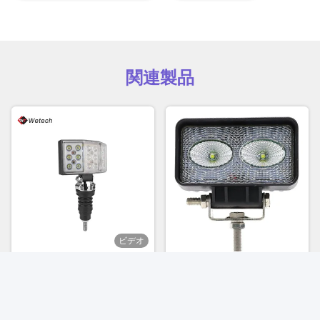
関連製品
ビデオ
240度LEDワークライト
20W LED ワーキングライト
54WLED補助ライト 防水
バイク SUV ATV トラクター
用の洪水ライト
お問い合わせ
お問い合わせ