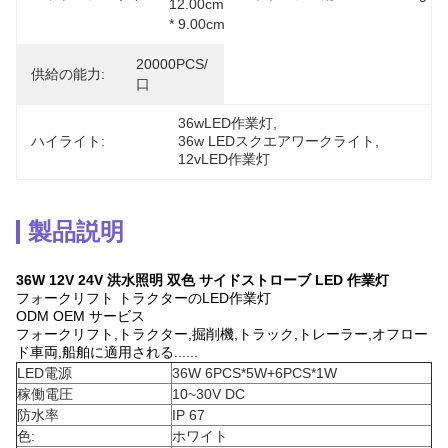
12.00cm 
* 9.00cm
20000PCS/
供給の能力:
口
36wLED作業灯
, 
ハイライト:
36w LEDスクエアワークライト
, 
12vLED作業灯
製品説明
36W 12V 24V 洪水照明 双色 サイドストローブ LED 作業灯
フォークリフト トラクターのLED作業灯
ODM OEM サービス
フォークリフト,トラクター,掘削機,トラック,トレーラー,オフロー
ド車両,船舶に適用される......
LED電源
36W 6PCS*5W+6PCS*1W
稼働電圧
10~30V DC
防水率
IP 67
色:
ホワイト