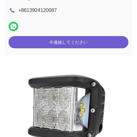
+8613924120087
今連絡してください