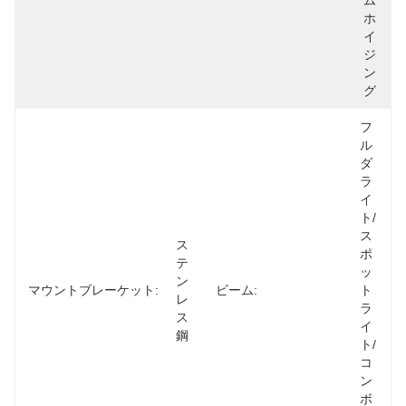
ム
ホ
イ
ジ
ン
グ
フ
ル
ダ
ラ
イ
ト/
ス
ス
ポ
テ
ッ
ン
マウントブレーケット:
ビーム:
ト
レ
ラ
ス
イ
鋼
ト/
コ
ン
ボ