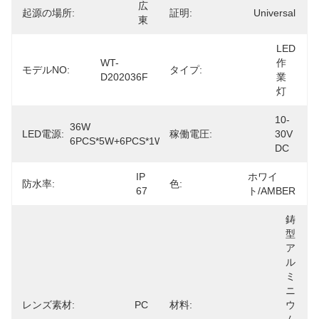
広
起源の場所:
証明:
Universal
東
LED 
WT-
作
モデルNO:
タイプ:
D202036F
業
灯
10-
36W 
LED電源:
稼働電圧:
30V 
6PCS*5W+6PCS*1W
DC
IP 
ホワイ
防水率:
色:
67
ト/AMBER
鋳
型
ア
ル
ミ
ニ
レンズ素材:
PC
材料:
ウ