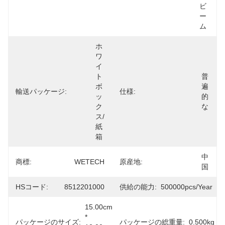
ビ
ー
ム
ホ
ワ
イ
ト
普
ボ
遍
輸送パッケージ:
仕様:
ッ
的
ク
な
ス/
紙
箱
中
商標:
WETECH
原産地:
国
HSコード:
8512201000
供給の能力:
500000pcs/year
15.00cm 
* 
パッケージのサイズ:
パッケージの総重量:
0.500kg