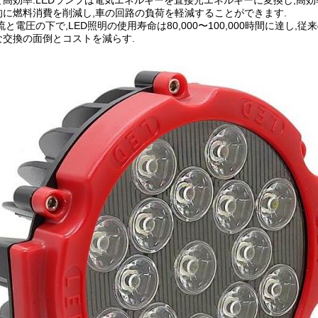
高効率:LEDランプは電気エネルギーを直接光エネルギーに変換し,高効
に燃料消費を削減し,車の回路の負荷を軽減することができます.
流と電圧の下で,LED照明の使用寿命は80,000〜100,000時間に達し
な交換の面倒とコストを減らす.