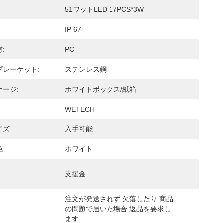
51ワットLED 17PCS*3W
IP 67
:
PC
ブレーケット:
ステンレス鋼
ージ:
ホワイトボックス/紙箱
WETECH
ズ:
入手可能
:
ホワイト
支援金
注文が発送されず 欠落したり 商品
の問題で届いた場合 返品を要求し
ます