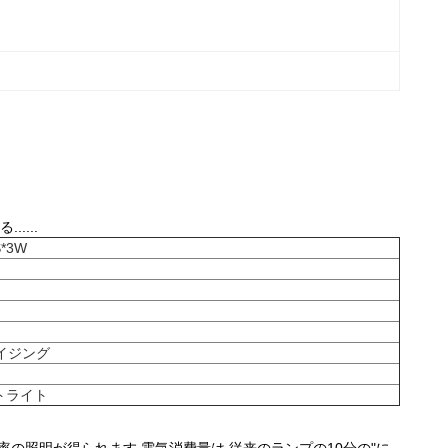
....
*3W
イジング
トライト