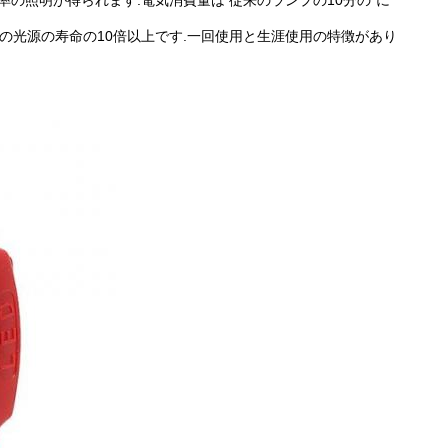
率の照明が得られます.電気消費量は 従来のランプの10分の"に
,従来の光源の寿命の10倍以上です.一回使用と生涯使用の特徴があり