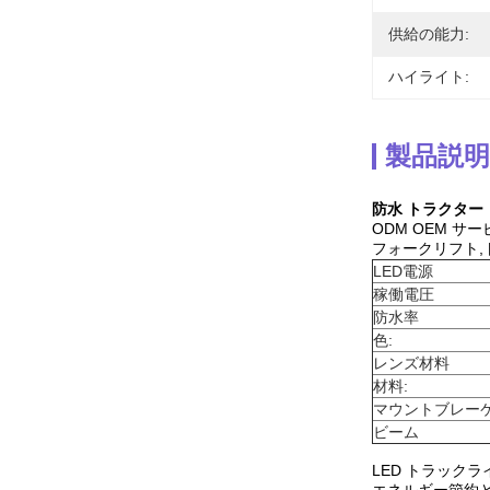
供給の能力:
ハイライト:
製品説明
防水 トラクター 
ODM OEM サー
フォークリフト,ト
LED電源
稼働電圧
防水率
色:
レンズ材料
材料:
マウントブレー
ビーム
LED トラック