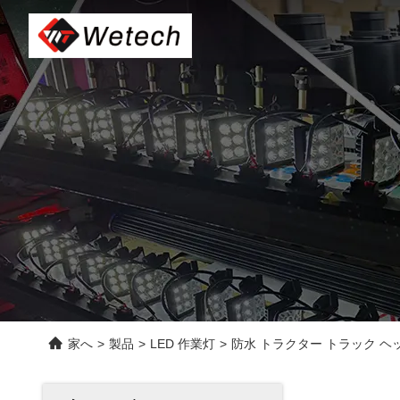
家へ
>
製品
>
LED 作業灯
>
防水 トラクター トラック ヘッ