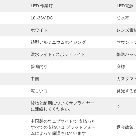
LED 作業灯
LED電源:
10~36V DC
防水率:
ホワイト
レンズ素材
鋳型アルミニウムホイジング
マウント
洪水ライト / スポットライト
輸送パッケ
普遍的な
商標:
中国
カスタマイ
涼しい白
発光する色
貨物と納期についてサプライヤー
:
に連絡してください.
中国製のウェブサイトで 支払った
すべての支払いは プラットフォー
返金政策:
ムによって保護されています