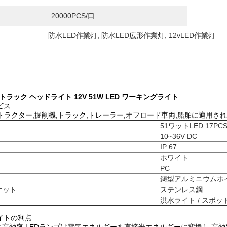
20000PCS/口
防水LED作業灯
, 
防水LED広形作業灯
, 
12vLED作業灯
トラック ヘッドライト 12V 51W LED ワーキングライト
ビス
ラクター,掘削機,トラック,トレーラー,オフロード車両,船舶に適用される..
51ワットLED 17PCS
10~36V DC
IP 67
ホワイト
PC
鋳型アルミニウムホ
ケット
ステンレス鋼
洪水ライト / スポッ
ライトの利点