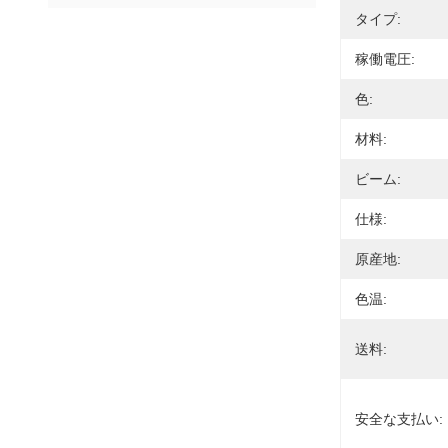
タイプ:
稼働電圧:
色:
材料:
ビーム:
仕様:
原産地:
色温:
送料:
安全な支払い: