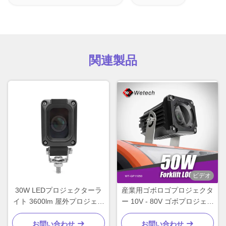
関連製品
ビデオ
30W LEDプロジェクターラ
産業用ゴボロゴプロジェクタ
イト 3600lm 屋外プロジェク
ー 10V - 80V ゴボプロジェク
ターライト IP67 移動フォー
ションライト
クリフトの安全性
お問い合わせ
お問い合わせ