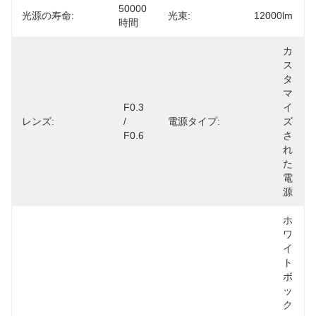
50000
光源の寿命:
光束:
12000lm
時間
カ
ス
タ
マ
F0.3 
イ
レンズ:
/ 
電源タイプ:
ズ
F0.6
さ
れ
た
電
源
ホ
ワ
イ
ト
ボ
ッ
ク