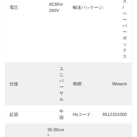
ス 
AC85V-
電圧:
輸送パッケージ:
/
260V
ペ
ー
パ
ー
ボ
ッ
ク
ス
ユ
ニ
バ
仕様:
商標:
Wetech
ー
サ
ル
中
起源:
Hsコード:
8512201000
国
35.00cm 
* 