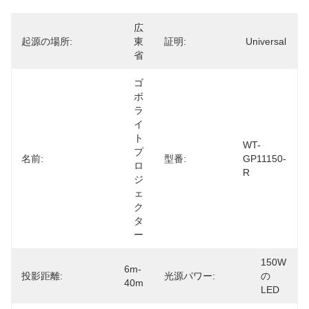
広
起源の場所:
東
証明:
Universal
省
ゴ
ボ
ラ
イ
ト
WT-
プ
名前:
型番:
GP11150-
ロ
R
ジ
ェ
ク
タ
ー
150W
6m-
投影距離:
光源パワー:
の
40m
LED