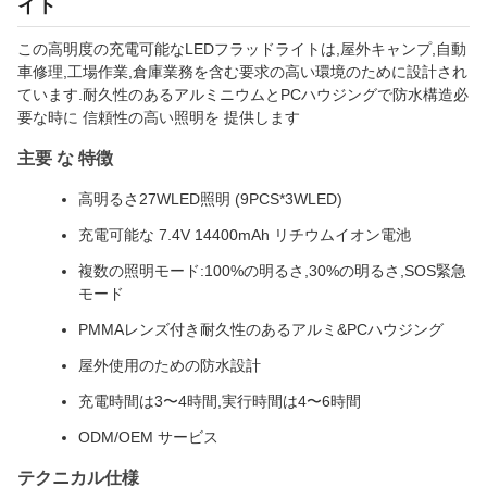
イト
この高明度の充電可能なLEDフラッドライトは,屋外キャンプ,自動
車修理,工場作業,倉庫業務を含む要求の高い環境のために設計され
ています.耐久性のあるアルミニウムとPCハウジングで防水構造必
要な時に 信頼性の高い照明を 提供します
主要 な 特徴
高明るさ27WLED照明 (9PCS*3WLED)
充電可能な 7.4V 14400mAh リチウムイオン電池
複数の照明モード:100%の明るさ,30%の明るさ,SOS緊急
モード
PMMAレンズ付き耐久性のあるアルミ&PCハウジング
屋外使用のための防水設計
充電時間は3〜4時間,実行時間は4〜6時間
ODM/OEM サービス
テクニカル仕様