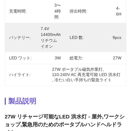
3〜
4-
充電時間:
4時
排出時間:
6H
間
7.4V 
14400mAh 
バッテリー:
LED 数:
9pcs
リチウム
イオン
LED ワット:
3W
総電力:
27W
27W ポータブル磁気作業灯
, 
ハイライト:
110-240V AC 再充電可能 LED 洪水灯
, 
冷たい白い手持ちの緊急ライト
製品説明
27W リチャージ可能なLED 洪水灯 - 屋外,ワークシ
ョップ,緊急用のためのポータブルハンドヘルドラ