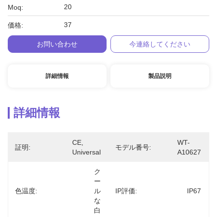
20
Moq:
37
価格:
お問い合わせ
今連絡してください
詳細情報
製品説明
詳細情報
CE, 
WT-
証明:
モデル番号:
Universal
A10627
ク
ー
色温度:
ル
IP評価:
IP67
な
白