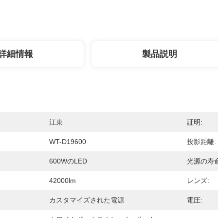
詳細情報
製品説明
江東
証明:
WT-D19600
投影距離:
600WのLED
光源の寿命
42000lm
レンズ:
カスタマイズされた電源
電圧: