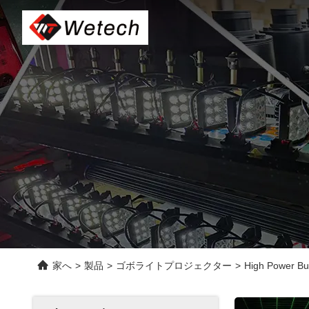
家へ
>
製品
>
ゴボライトプロジェクター
>
High Power Bu