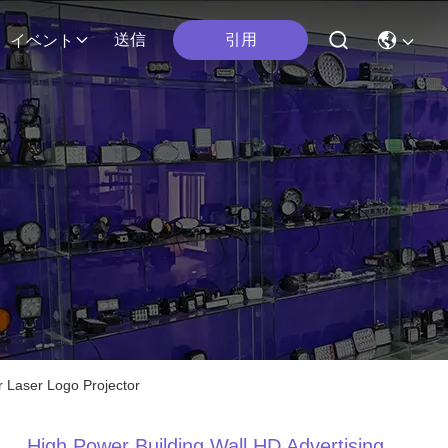
引用
送信
イベント
 Laser Logo Projector
High Power Building Wall HD Advertising