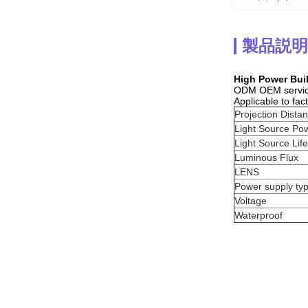
製品説明
High Power Bui
ODM OEM servi
Applicable to fac
Projection Dista
Light Source Po
Light Source Life
Luminous Flux
LENS
Power supply ty
Voltage
Waterproof