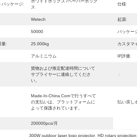
ホワイトボックス /ペーパーボック
パッケージ:
仕様:
ス
Wetech
起源:
50000
パッケー
量:
25.000kg
カスタマイ
アルミニウム
IP評価:
貨物および推定配達時間について
サプライヤーに連絡してくださ
:
い。
Made-In-China.comで行うすべて
の支払いは、プラットフォームに
払い戻し
よって保護されています。
200000pcs/月
300W outdoor laser logo projector
, 
HD rotary projectio