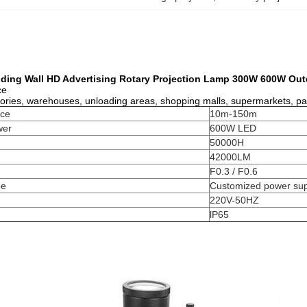
lding Wall HD Advertising Rotary Projection Lamp 300W 600W Out
ce
tories, warehouses, unloading areas, shopping malls, supermarkets, parki
nce
10m-150m
wer
600W LED
50000H
42000LM
F0.3 / F0.6
pe
Customized power sup
220V-50HZ
lP65