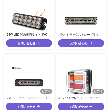
24W LED 緊急車両ライト IP67 防
防水トラックストローブライト
水トラック ストロボライト 12-
18W LED 機能点滅パターンを持つ
お問い合わせ
24V DC
お問い合わせ
緊急車両ライト
ビデオ
ビデオ
パワー・エマージェンシー・トラ
4.2V ワイヤレス トレーラーライト
ック・ストローブ・ライト 18W
カスタマイズされた LED トレーラ
LED・エマージェンシー・車両・
お問い合わせ
ーライト キット E9 エマーク CE
お問い合わせ